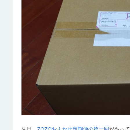
先日、
ZOZOおまかせ定期便の第一回
がやって