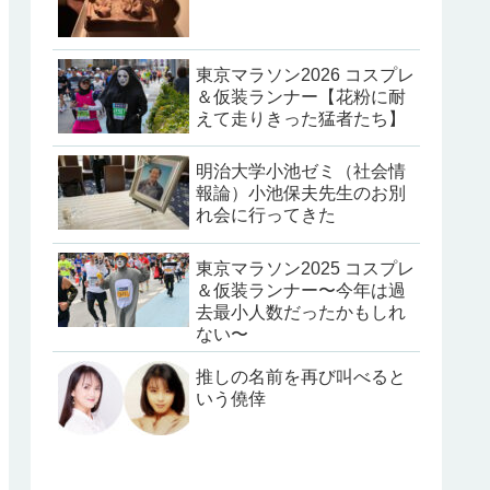
東京マラソン2026 コスプレ
＆仮装ランナー【花粉に耐
えて走りきった猛者たち】
明治大学小池ゼミ（社会情
報論）小池保夫先生のお別
れ会に行ってきた
東京マラソン2025 コスプレ
＆仮装ランナー〜今年は過
去最小人数だったかもしれ
ない〜
推しの名前を再び叫べると
いう僥倖