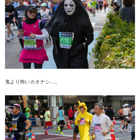
鬼より怖いカオナシ…。