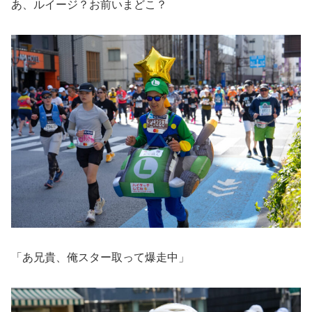
あ、ルイージ？お前いまどこ？
「あ兄貴、俺スター取って爆走中」