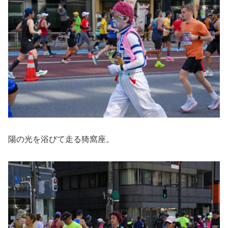
陽の光を浴びて走る猗窩座。