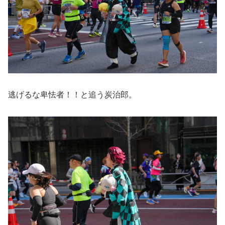
逃げるな卑怯者！！と追う炭治郎。