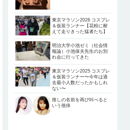
東京マラソン2026 コスプレ
＆仮装ランナー【花粉に耐
えて走りきった猛者たち】
明治大学小池ゼミ（社会情
報論）小池保夫先生のお別
れ会に行ってきた
東京マラソン2025 コスプレ
＆仮装ランナー〜今年は過
去最小人数だったかもしれ
ない〜
推しの名前を再び叫べると
いう僥倖