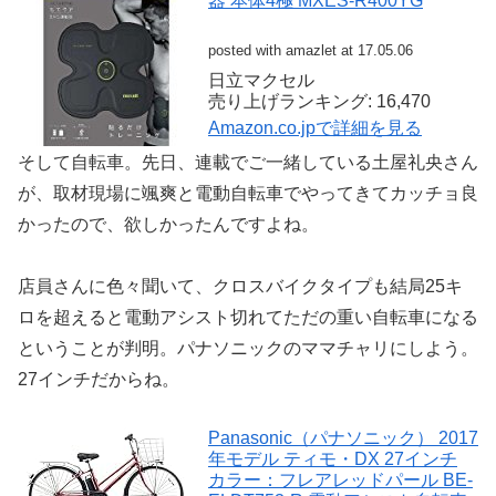
器 本体4極 MXES-R400YG
posted with amazlet at 17.05.06
日立マクセル
売り上げランキング: 16,470
Amazon.co.jpで詳細を見る
そして自転車。先日、連載でご一緒している土屋礼央さん
が、取材現場に颯爽と電動自転車でやってきてカッチョ良
かったので、欲しかったんですよね。
店員さんに色々聞いて、クロスバイクタイプも結局25キ
ロを超えると電動アシスト切れてただの重い自転車になる
ということが判明。パナソニックのママチャリにしよう。
27インチだからね。
Panasonic（パナソニック） 2017
年モデル ティモ・DX 27インチ
カラー：フレアレッドパール BE-