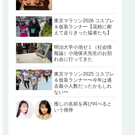
東京マラソン2026 コスプレ
＆仮装ランナー【花粉に耐
えて走りきった猛者たち】
明治大学小池ゼミ（社会情
報論）小池保夫先生のお別
れ会に行ってきた
東京マラソン2025 コスプレ
＆仮装ランナー〜今年は過
去最小人数だったかもしれ
ない〜
推しの名前を再び叫べると
いう僥倖