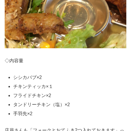
◇内容量
シシカバブ×2
チキンティッカ×１
フライドチキン×2
タンドリーチキン（塩）×2
手羽先×2
店員さんも「フォークとおてふき2つ入れておきます」っ