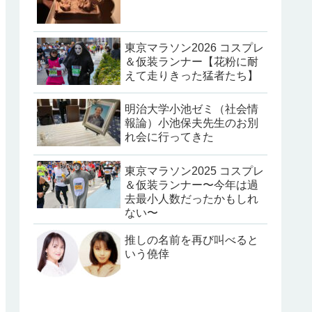
東京マラソン2026 コスプレ
＆仮装ランナー【花粉に耐
えて走りきった猛者たち】
明治大学小池ゼミ（社会情
報論）小池保夫先生のお別
れ会に行ってきた
東京マラソン2025 コスプレ
＆仮装ランナー〜今年は過
去最小人数だったかもしれ
ない〜
推しの名前を再び叫べると
いう僥倖