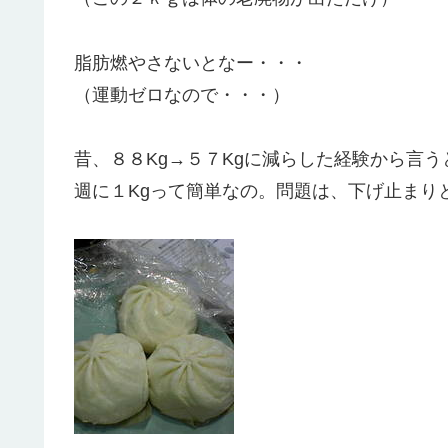
脂肪燃やさないとなー・・・
（運動ゼロなので・・・）
昔、８８Kg→５７Kgに減らした経験から言う
週に１Kgって簡単なの。問題は、下げ止まり