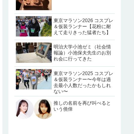
東京マラソン2026 コスプレ
＆仮装ランナー【花粉に耐
えて走りきった猛者たち】
明治大学小池ゼミ（社会情
報論）小池保夫先生のお別
れ会に行ってきた
東京マラソン2025 コスプレ
＆仮装ランナー〜今年は過
去最小人数だったかもしれ
ない〜
推しの名前を再び叫べると
いう僥倖