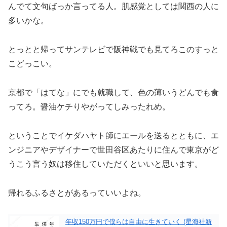
んでて文句ばっか言ってる人。肌感覚としては関西の人に
多いかな。
とっとと帰ってサンテレビで阪神戦でも見てろこのすっと
こどっこい。
京都で「はてな」にでも就職して、色の薄いうどんでも食
ってろ。醤油ケチりやがってしみったれめ。
ということでイケダハヤト師にエールを送るとともに、エ
ンジニアやデザイナーで世田谷区あたりに住んで東京がど
うこう言う奴は移住していただくといいと思います。
帰れるふるさとがあるっていいよね。
年収150万円で僕らは自由に生きていく (星海社新