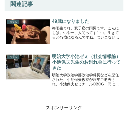
関連記事
49歳になりました
コラム
梅雨生まれ、双子座の雨男です。こんに
ちは。いやー、人間ってすごい。生きて
ると49歳になるんですね。ついこないだ
までラジオ局の椅子で寝ていたと思った
ら、ついに40代最後の年になってしまい
ました。そんな40代を過ごしていて気が
ついた注意点を、み...
明治大学小池ゼミ（社会情報論）
コラム
小池保夫先生のお別れ会に行って
きた
明治大学政治学部政治学科長などを歴任
された、小池保夫教授が昨年ご逝去さ
れ、小池保夫ゼミナールOBOG一同によ
る「お別れの会」が執り行われました。
2020年3月に70歳で明治大学を定年退職
された先生でしたが、コロナでお会いで
きないうちにお亡く...
スポンサーリンク