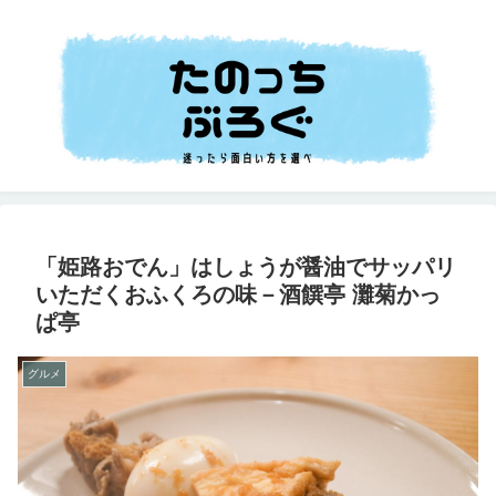
「姫路おでん」はしょうが醤油でサッパリ
いただくおふくろの味－酒饌亭 灘菊かっ
ぱ亭
グルメ