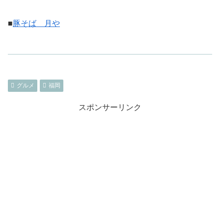
■
豚そば 月や
グルメ
福岡
スポンサーリンク