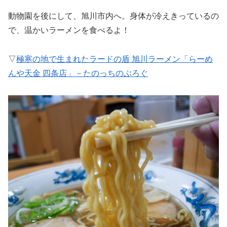
動物園を後にして、旭川市内へ。身体が冷えきっているの
で、温かいラーメンを食べるよ！
▽
極寒の地で生まれたラードの盾 旭川ラーメン「らーめ
んや天金 四条店」－たのっちのぶろぐ