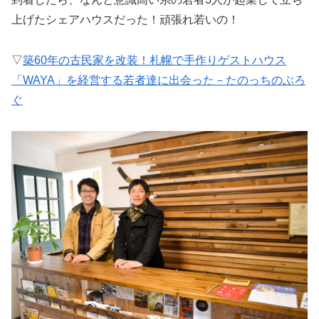
上げたシェアハウスだった！頑張れ若いの！
▽
築60年の古民家を改装！札幌で手作りゲストハウス
「WAYA」を経営する若者達に出会った－たのっちのぶろ
ぐ