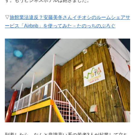
す。もうビジネスホテルは飽きました。
▽
旅館業法違反？安藤美冬さんイチオシのルームシェアサ
ービス「Airbnb」を使ってみた－たのっちのぶろぐ
到着したら、なんと意識高い系の若者3人が起業して立ち