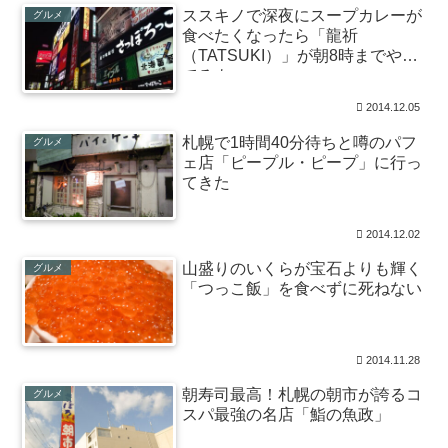
ススキノで深夜にスープカレーが
グルメ
食べたくなったら「龍祈
（TATSUKI）」が朝8時までやっ
てるよ
2014.12.05
札幌で1時間40分待ちと噂のパフ
グルメ
ェ店「ピープル・ピープ」に行っ
てきた
2014.12.02
山盛りのいくらが宝石よりも輝く
グルメ
「つっこ飯」を食べずに死ねない
2014.11.28
朝寿司最高！札幌の朝市が誇るコ
グルメ
スパ最強の名店「鮨の魚政」