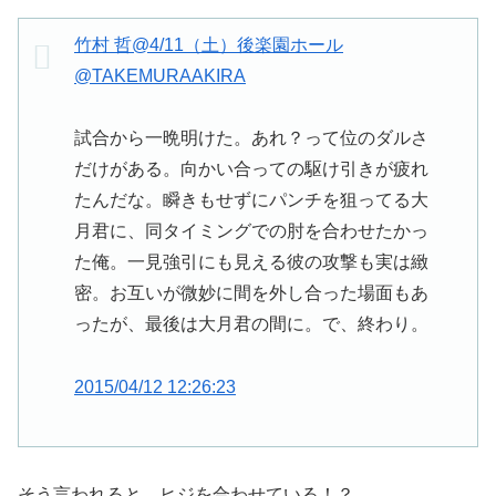
竹村 哲@4/11（土）後楽園ホール
@TAKEMURAAKIRA
試合から一晩明けた。あれ？って位のダルさ
だけがある。向かい合っての駆け引きが疲れ
たんだな。瞬きもせずにパンチを狙ってる大
月君に、同タイミングでの肘を合わせたかっ
た俺。一見強引にも見える彼の攻撃も実は緻
密。お互いが微妙に間を外し合った場面もあ
ったが、最後は大月君の間に。で、終わり。
2015/04/12 12:26:23
そう言われると、ヒジを合わせている！？