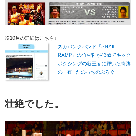
※10月の詳細はこちら↓
スカパンクバンド「SNAIL
RAMP」の竹村哲が43歳でキック
ボクシングの新王者に輝いた奇跡
の一夜 : たのっちのぶろぐ
壮絶でした。