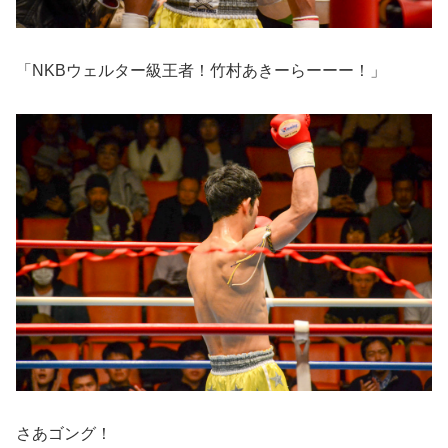
「NKBウェルター級王者！竹村あきーらーーー！」
さあゴング！