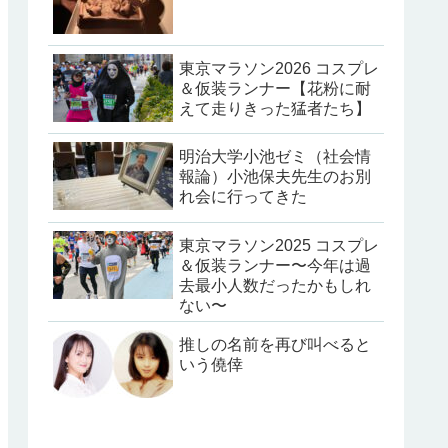
東京マラソン2026 コスプレ
＆仮装ランナー【花粉に耐
えて走りきった猛者たち】
明治大学小池ゼミ（社会情
報論）小池保夫先生のお別
れ会に行ってきた
東京マラソン2025 コスプレ
＆仮装ランナー〜今年は過
去最小人数だったかもしれ
ない〜
推しの名前を再び叫べると
いう僥倖