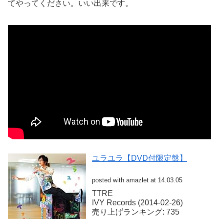
てやってください。いい出来です。
ユラユラ【DVD付限定盤】
posted with amazlet at 14.03.05
TTRE
IVY Records (2014-02-26)
売り上げランキング: 735