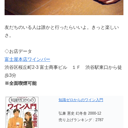
友だちのいる人は誰かと行ったらいいよ。きっと楽しい
さ。
◇お店データ
富士屋本店ワインバー
渋谷区桜丘町2-3 富士商事ビル １Ｆ 渋谷駅東口から徒
歩3分
※全面喫煙可能
知識ゼロからのワイン入門
弘兼 憲史 幻冬舎 2000-12
売り上げランキング : 2787