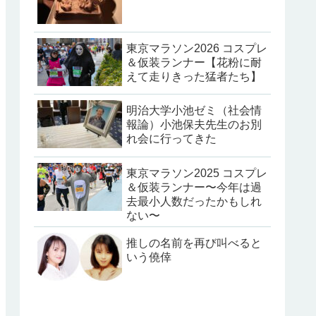
東京マラソン2026 コスプレ
＆仮装ランナー【花粉に耐
えて走りきった猛者たち】
明治大学小池ゼミ（社会情
報論）小池保夫先生のお別
れ会に行ってきた
東京マラソン2025 コスプレ
＆仮装ランナー〜今年は過
去最小人数だったかもしれ
ない〜
推しの名前を再び叫べると
いう僥倖