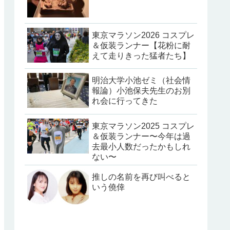
東京マラソン2026 コスプレ
＆仮装ランナー【花粉に耐
えて走りきった猛者たち】
明治大学小池ゼミ（社会情
報論）小池保夫先生のお別
れ会に行ってきた
東京マラソン2025 コスプレ
＆仮装ランナー〜今年は過
去最小人数だったかもしれ
ない〜
推しの名前を再び叫べると
いう僥倖