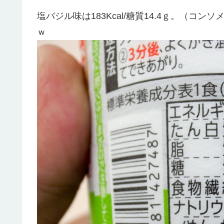
塩バジル味は183Kcal/糖質14.4ｇ。（コンソ
ｗ