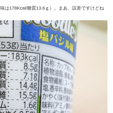
メ味は178Kcal/糖質13.6ｇ）。まあ、誤差ですけどね