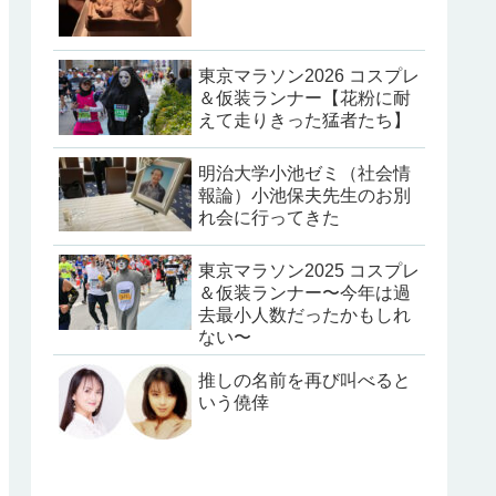
東京マラソン2026 コスプレ
＆仮装ランナー【花粉に耐
えて走りきった猛者たち】
明治大学小池ゼミ（社会情
報論）小池保夫先生のお別
れ会に行ってきた
東京マラソン2025 コスプレ
＆仮装ランナー〜今年は過
去最小人数だったかもしれ
ない〜
推しの名前を再び叫べると
いう僥倖