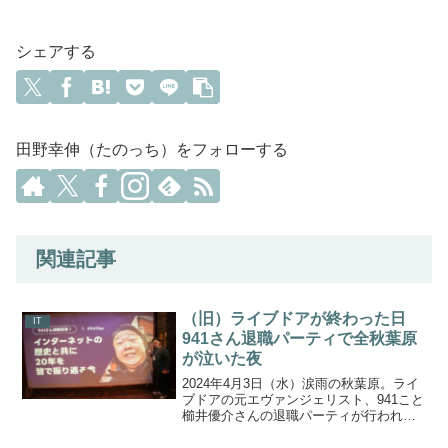
シェアする
田野幸伸（たのっち）をフォローする
関連記事
（旧）ライブドアが終わった日
IT
941さん退職パーティで全秋葉原
が泣いた夜
2024年4月3日（水）涙雨の秋葉原。ライ
ブドアの元エヴァンジェリスト、941こと
櫛井優介さんの退職パーティが行われま
した。ライブドアはNHN
JAPAN→LINE→LINEヤフーと社名が変わ