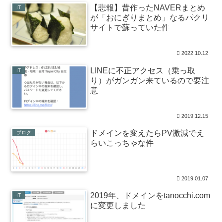
【悲報】昔作ったNAVERまとめ
IT
が「おにぎりまとめ」なるパクリ
サイトで蘇っていた件
2022.10.12
LINEに不正アクセス（乗っ取
IT
り）がガンガン来ているので要注
意
2019.12.15
ドメインを変えたらPV激減でえ
ブログ
らいこっちゃな件
2019.01.07
2019年、ドメインをtanocchi.com
IT
に変更しました