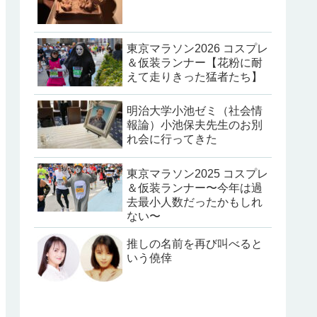
東京マラソン2026 コスプレ
＆仮装ランナー【花粉に耐
えて走りきった猛者たち】
明治大学小池ゼミ（社会情
報論）小池保夫先生のお別
れ会に行ってきた
東京マラソン2025 コスプレ
＆仮装ランナー〜今年は過
去最小人数だったかもしれ
ない〜
推しの名前を再び叫べると
いう僥倖