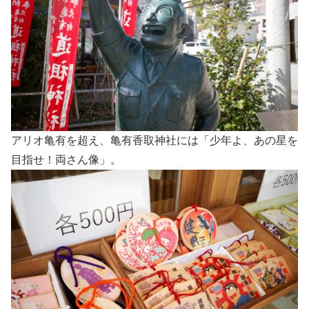
アリオ亀有を超え、亀有香取神社には「少年よ、あの星を
目指せ！両さん像」。