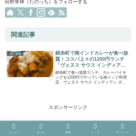
田野幸伸（たのっち）をフォローする
関連記事
錦糸町で南インドカレーが食べ放
食べ放題
題！コスパ上々の1200円ランチ
「ヴェヌス サウス インディアン
ダイニング」
錦糸町で食べ放題ランチ、カレーバイキ
ングを1200円でやっている南インド料理
店、ヴェヌス サウス インディアン ダイ
ニング 錦糸町店をレポートします。
スポンサーリンク
メニュー
ホーム
検索
トップ
サイドバー