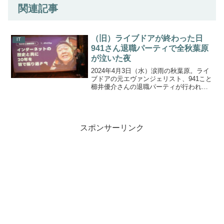
関連記事
（旧）ライブドアが終わった日
IT
941さん退職パーティで全秋葉原
が泣いた夜
2024年4月3日（水）涙雨の秋葉原。ライ
ブドアの元エヴァンジェリスト、941こと
櫛井優介さんの退職パーティが行われま
した。ライブドアはNHN
JAPAN→LINE→LINEヤフーと社名が変わ
っておりまして、941さんがLINEヤフー
を退職することになったのです。
スポンサーリンク