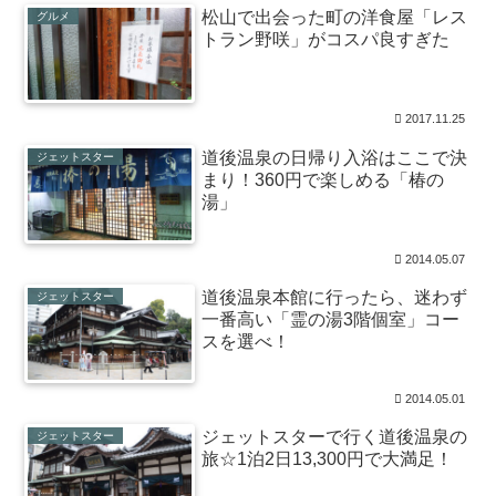
松山で出会った町の洋食屋「レス
グルメ
トラン野咲」がコスパ良すぎた
2017.11.25
道後温泉の日帰り入浴はここで決
ジェットスター
まり！360円で楽しめる「椿の
湯」
2014.05.07
道後温泉本館に行ったら、迷わず
ジェットスター
一番高い「霊の湯3階個室」コー
スを選べ！
2014.05.01
ジェットスターで行く道後温泉の
ジェットスター
旅☆1泊2日13,300円で大満足！