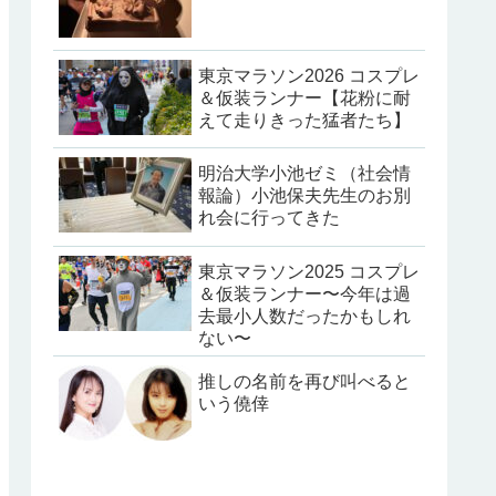
東京マラソン2026 コスプレ
＆仮装ランナー【花粉に耐
えて走りきった猛者たち】
明治大学小池ゼミ（社会情
報論）小池保夫先生のお別
れ会に行ってきた
東京マラソン2025 コスプレ
＆仮装ランナー〜今年は過
去最小人数だったかもしれ
ない〜
推しの名前を再び叫べると
いう僥倖