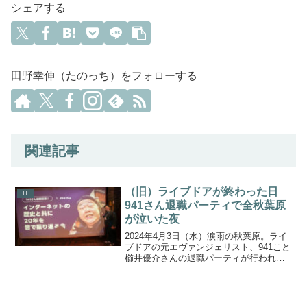
シェアする
田野幸伸（たのっち）をフォローする
関連記事
（旧）ライブドアが終わった日
IT
941さん退職パーティで全秋葉原
が泣いた夜
2024年4月3日（水）涙雨の秋葉原。ライ
ブドアの元エヴァンジェリスト、941こと
櫛井優介さんの退職パーティが行われま
した。ライブドアはNHN
JAPAN→LINE→LINEヤフーと社名が変わ
っておりまして、941さんがLINEヤフー
を退職することになったのです。