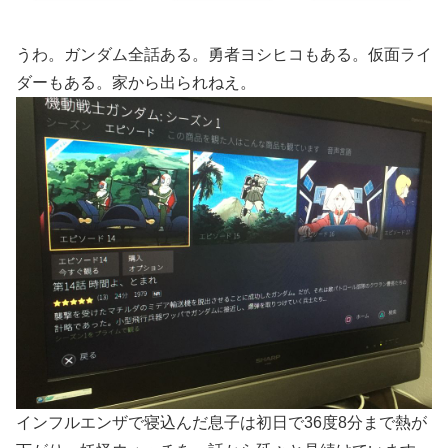
うわ。ガンダム全話ある。勇者ヨシヒコもある。仮面ライ
ダーもある。家から出られねえ。
インフルエンザで寝込んだ息子は初日で36度8分まで熱が