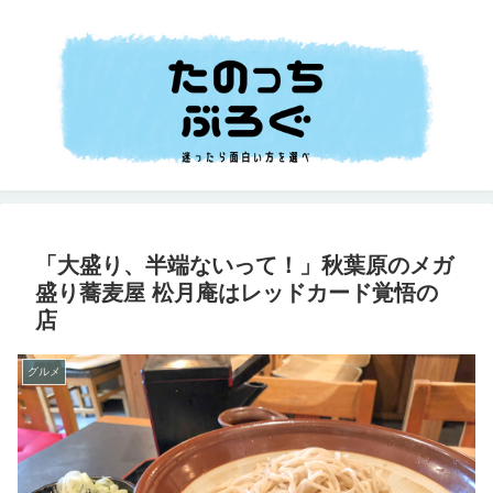
「大盛り、半端ないって！」秋葉原のメガ
盛り蕎麦屋 松月庵はレッドカード覚悟の
店
グルメ