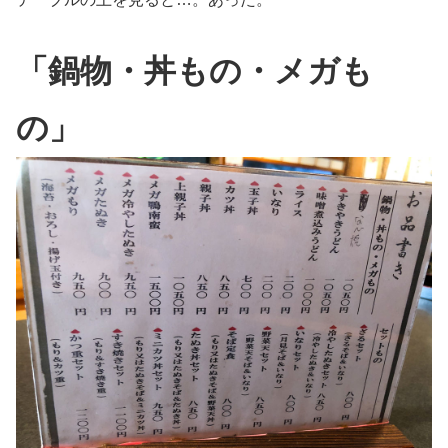
「鍋物・丼もの・メガも
の」