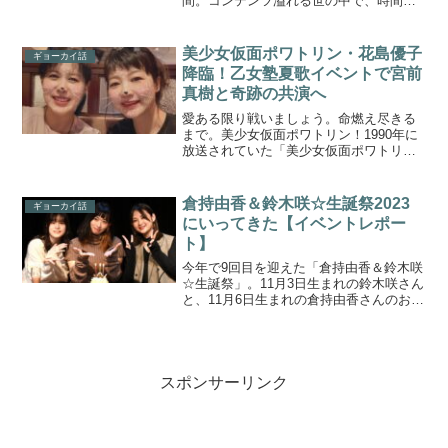
間。コンテンツ溢れる世の中で、時間の
有効活用は生きていく上でかなり重要な
スキルとなってきています。昨年、こち
らの本が話題になり「映画を早送りで観
美少女仮面ポワトリン・花島優子
ギョーカイ話
る人たち ファスト映画...
降臨！乙女塾夏歌イベントで宮前
真樹と奇跡の共演へ
愛ある限り戦いましょう。命燃え尽きる
まで。美少女仮面ポワトリン！1990年に
放送されていた「美少女仮面ポワトリ
ン」。乙女塾ファンならずとも、当時小
学生だった40代のみなさんは決めゼリフ
のインパクトを覚えていらっしゃるので
倉持由香＆鈴木咲☆生誕祭2023
ギョーカイ話
はないでしょうか。そ...
にいってきた【イベントレポー
ト】
今年で9回目を迎えた「倉持由香＆鈴木咲
☆生誕祭」。11月3日生まれの鈴木咲さん
と、11月6日生まれの倉持由香さんのお誕
生日を合同で祝おう！というイベント
で、最初は取材でお伺いしたのですが、
その後は趣味で参加している年一のお祝
いです。今年から...
スポンサーリンク