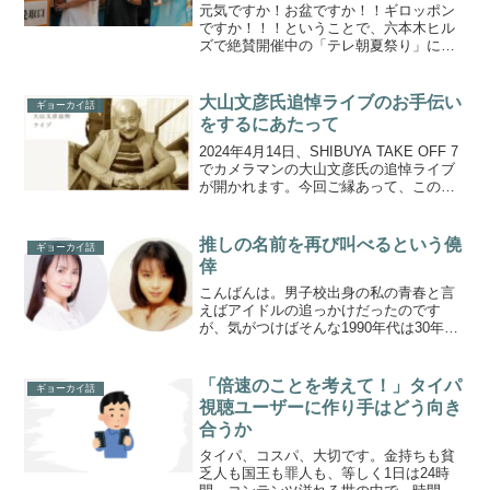
件
元気ですか！お盆ですか！！ギロッポン
ですか！！！ということで、六本木ヒル
ズで絶賛開催中の「テレ朝夏祭り」に行
ってきました。ドラえもんのコンテンツ
パワーを見せつけられつつ、お目当ての
フードコートへ。ここでは、テレ朝の深
大山文彦氏追悼ライブのお手伝い
ギョーカイ話
夜番組「新日ちゃんぴおん...
をするにあたって
2024年4月14日、SHIBUYA TAKE OFF 7
でカメラマンの大山文彦氏の追悼ライブ
が開かれます。今回ご縁あって、このラ
イブのお手伝いをさせていただくことに
なりました。
推しの名前を再び叫べるという僥
ギョーカイ話
倖
こんばんは。男子校出身の私の青春と言
えばアイドルの追っかけだったのです
が、気がつけばそんな1990年代は30年も
昔のことになってしまいました。ですが
ここ数年、青春時代にアイドルだった
方々とお仕事をすることが増え、「え、
「倍速のことを考えて！」タイパ
ギョーカイ話
あの人の歌がもう一度聞...
視聴ユーザーに作り手はどう向き
合うか
タイパ、コスパ、大切です。金持ちも貧
乏人も国王も罪人も、等しく1日は24時