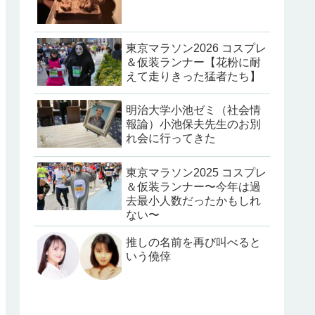
東京マラソン2026 コスプレ
＆仮装ランナー【花粉に耐
えて走りきった猛者たち】
明治大学小池ゼミ（社会情
報論）小池保夫先生のお別
れ会に行ってきた
東京マラソン2025 コスプレ
＆仮装ランナー〜今年は過
去最小人数だったかもしれ
ない〜
推しの名前を再び叫べると
いう僥倖