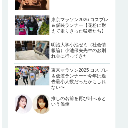
東京マラソン2026 コスプレ
＆仮装ランナー【花粉に耐
えて走りきった猛者たち】
明治大学小池ゼミ（社会情
報論）小池保夫先生のお別
れ会に行ってきた
東京マラソン2025 コスプレ
＆仮装ランナー〜今年は過
去最小人数だったかもしれ
ない〜
推しの名前を再び叫べると
いう僥倖