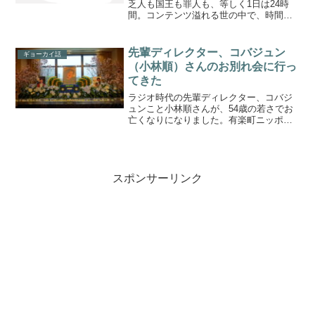
乏人も国王も罪人も、等しく1日は24時
間。コンテンツ溢れる世の中で、時間の
有効活用は生きていく上でかなり重要な
スキルとなってきています。昨年、こち
らの本が話題になり「映画を早送りで観
先輩ディレクター、コバジュン
ギョーカイ話
る人たち ファスト映画...
（小林順）さんのお別れ会に行っ
てきた
ラジオ時代の先輩ディレクター、コバジ
ュンこと小林順さんが、54歳の若さでお
亡くなりになりました。有楽町ニッポン
放送のお隣、ペニンシュラホテルでお別
れの会が開かれたので、順さんが作って
いた番組「ビーサイ」のパーカーを着て
超高級ホテルに乗り込んでまいりまし
た。
スポンサーリンク