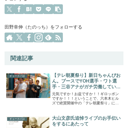
田野幸伸（たのっち）をフォローする
関連記事
【テレ朝夏祭り】新日ちゃんぴお
ギョーカイ話
ん。ブースでYOH選手・ワト選
手・三谷アナがガチ労働していた
件
元気ですか！お盆ですか！！ギロッポン
ですか！！！ということで、六本木ヒル
ズで絶賛開催中の「テレ朝夏祭り」に行
ってきました。ドラえもんのコンテンツ
パワーを見せつけられつつ、お目当ての
フードコートへ。ここでは、テレ朝の深
大山文彦氏追悼ライブのお手伝い
ギョーカイ話
夜番組「新日ちゃんぴおん...
をするにあたって