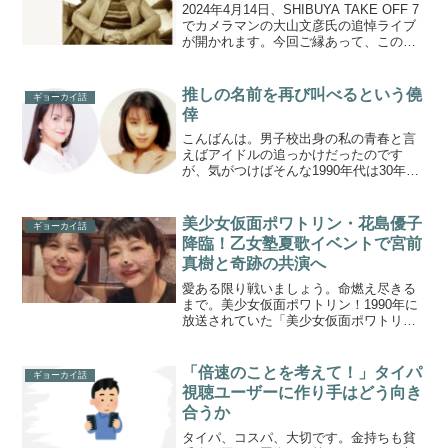
2024年4月14日、SHIBUYA TAKE OFF 7
でカメラマンの大山文彦氏の追悼ライブ
が開かれます。今回ご縁あって、このラ
イブのお手伝いをさせていただくことに
なりました。
推しの名前を再び叫べるという僥
ギョーカイ話
倖
こんばんは。男子校出身の私の青春と言
えばアイドルの追っかけだったのです
が、気がつけばそんな1990年代は30年も
昔のことになってしまいました。ですが
ここ数年、青春時代にアイドルだった
方々とお仕事をすることが増え、「え、
美少女仮面ポワトリン・花島優子
ギョーカイ話
あの人の歌がもう一度聞...
降臨！乙女塾夏歌イベントで宮前
真樹と奇跡の共演へ
愛ある限り戦いましょう。命燃え尽きる
まで。美少女仮面ポワトリン！1990年に
放送されていた「美少女仮面ポワトリ
ン」。乙女塾ファンならずとも、当時小
学生だった40代のみなさんは決めゼリフ
のインパクトを覚えていらっしゃるので
「倍速のことを考えて！」タイパ
ギョーカイ話
はないでしょうか。そ...
視聴ユーザーに作り手はどう向き
合うか
タイパ、コスパ、大切です。金持ちも貧